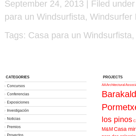
September 24, 2013 | Filed unde
para un Windsurfista
,
Windsurfer
Tags:
Casa para un Windsurfista
CATEGORIES
PROJECTS
AA Architectural Associ
Concursos
Barakal
Conferencias
Exposiciones
Pormetx
Investigación
los pinos
Noticias
C
Premios
Casa mir
M&M
Proyectos
para dos coleccio