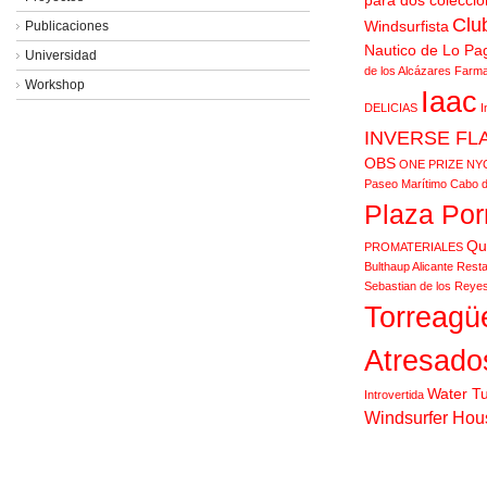
Clu
Windsurfista
Publicaciones
Nautico de Lo Pa
Universidad
de los Alcázares
Farma
Workshop
Iaac
DELICIAS
I
INVERSE FL
OBS
ONE PRIZE NY
Paseo Marítimo Cabo d
Plaza Por
Qu
PROMATERIALES
Bulthaup Alicante
Resta
Sebastian de los Reye
Torreagü
Atresado
Water T
Introvertida
Windsurfer Hou