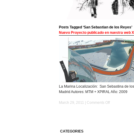
Posts Tagged ‘San Sebastian de los Reyes’
Nuevo Proyecto publicado en nuestra web 
La Marina Localización: San Sebastina de lo
Madrid Autores: MTM + XPIRAL Año: 2009
on
March 29, 2011 |
Comments Off
Nuevo
Proyecto
publicado
en
nuestra
CATEGORIES