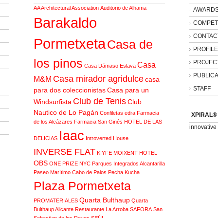
AA Architectural Association
Auditorio de Alhama
AWARD
Barakaldo
COMPET
CONTAC
Pormetxeta
Casa de
PROFILE 
los pinos
PROJEC
Casa
Casa Dámaso Eslava
PUBLICA
Casa mirador agridulce
M&M
casa
STAFF
para dos coleccionistas
Casa para un
Club de Tenis
Windsurfista
Club
Nautico de Lo Pagán
Confiletas
edra
Farmacia
XPIRAL®
de los Alcázares
Farmacia San Ginés
HOTEL DE LAS
innovativ
Iaac
DELICIAS
Introverted House
INVERSE FLAT
KIYFE
MOIXENT HOTEL
OBS
ONE PRIZE NYC
Parques Integrados Alcantarilla
Paseo Marítimo Cabo de Palos
Pecha Kucha
Plaza Pormetxeta
Quarta Bulthaup
PROMATERIALES
Quarta
Bulthaup Alicante
Restaurante La Arroba
SAFORA
San
Sebastian de los Reyes
SEÚL