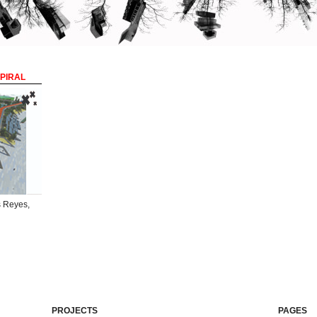
XPIRAL
s Reyes,
PROJECTS
PAGES