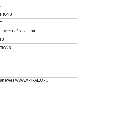
S
ITIONS
T
Javier Peña Galiano
TS
TIONS
e answers WWW.XPIRAL.ORG