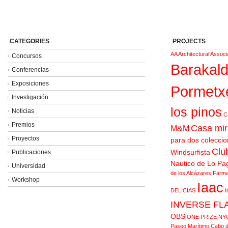
INTRODUCTORY
STUDIO
Wind
Energy
Machines
CATEGORIES
PROJECTS
AA Architectural Associ
Concursos
Barakal
Conferencias
Exposiciones
Pormetx
Investigación
los pinos
Noticias
C
Premios
Casa mir
M&M
Proyectos
para dos coleccio
Clu
Windsurfista
Publicaciones
Nautico de Lo Pa
Universidad
de los Alcázares
Farma
Workshop
Iaac
DELICIAS
I
INVERSE FL
OBS
ONE PRIZE NY
Paseo Marítimo Cabo d