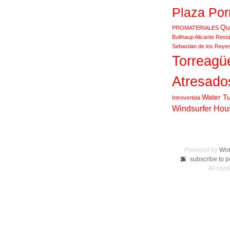
Plaza Por
Qu
PROMATERIALES
Bulthaup Alicante
Resta
Sebastian de los Reye
Torreagü
Atresado
Water T
Introvertida
Windsurfer Hou
Powered by
Wor
subscribe to p
All con