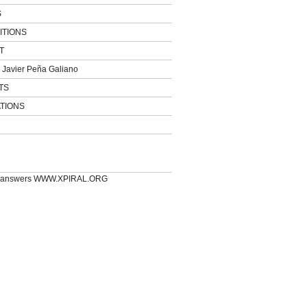
S
ITIONS
T
Javier Peña Galiano
TS
TIONS
e answers WWW.XPIRAL.ORG