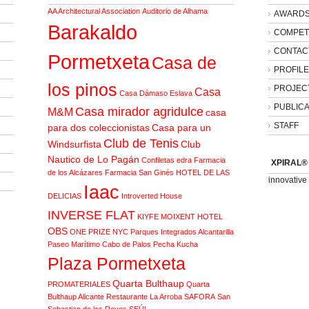
AA Architectural Association
Auditorio de Alhama
AWARD
Barakaldo
COMPET
CONTAC
Pormetxeta
Casa de
PROFILE 
los pinos
PROJEC
Casa
Casa Dámaso Eslava
PUBLICA
Casa mirador agridulce
M&M
casa
STAFF
para dos coleccionistas
Casa para un
Club de Tenis
Windsurfista
Club
Nautico de Lo Pagán
Confiletas
edra
Farmacia
XPIRAL®
de los Alcázares
Farmacia San Ginés
HOTEL DE LAS
innovativ
Iaac
DELICIAS
Introverted House
INVERSE FLAT
KIYFE
MOIXENT HOTEL
OBS
ONE PRIZE NYC
Parques Integrados Alcantarilla
Paseo Marítimo Cabo de Palos
Pecha Kucha
Plaza Pormetxeta
Quarta Bulthaup
PROMATERIALES
Quarta
Bulthaup Alicante
Restaurante La Arroba
SAFORA
San
Sebastian de los Reyes
SEÚL