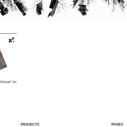
g House” en
PROJECTS
PAGES