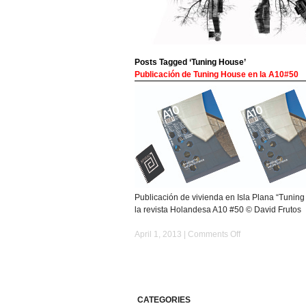
Posts Tagged ‘Tuning House’
Publicación de Tuning House en la A10#50
Publicación de vivienda en Isla Plana “Tunin
la revista Holandesa A10 #50 © David Frutos
on
April 1, 2013 |
Comments Off
Publicación
de
Tuning
House
en
CATEGORIES